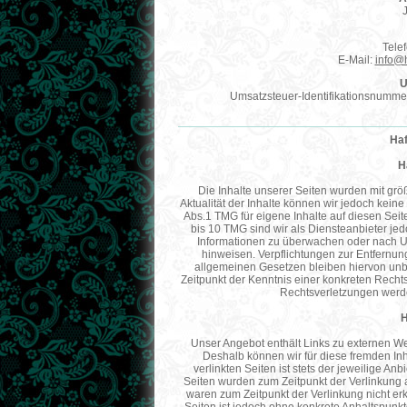
Tele
E-Mail:
info@
U
Umsatzsteuer-Identifikationsnumm
Ha
H
Die Inhalte unserer Seiten wurden mit größte
Aktualität der Inhalte können wir jedoch kei
Abs.1 TMG für eigene Inhalte auf diesen Sei
bis 10 TMG sind wir als Diensteanbieter jedo
Informationen zu überwachen oder nach Ums
hinweisen. Verpflichtungen zur Entfernu
allgemeinen Gesetzen bleiben hiervon unbe
Zeitpunkt der Kenntnis einer konkreten Rech
Rechtsverletzungen werde
H
Unser Angebot enthält Links zu externen Web
Deshalb können wir für diese fremden In
verlinkten Seiten ist stets der jeweilige Anb
Seiten wurden zum Zeitpunkt der Verlinkung a
waren zum Zeitpunkt der Verlinkung nicht erk