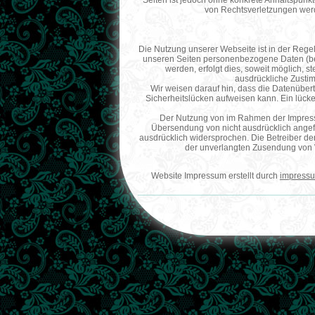
Seiten ist jedoch ohne konkrete Anhaltspunk
von Rechtsverletzungen werd
Die Nutzung unserer Webseite ist in der Reg
unseren Seiten personenbezogene Daten (be
werden, erfolgt dies, soweit möglich, st
ausdrückliche Zustim
Wir weisen darauf hin, dass die Datenübert
Sicherheitslücken aufweisen kann. Ein lücken
Der Nutzung von im Rahmen der Impressum
Übersendung von nicht ausdrücklich angefo
ausdrücklich widersprochen. Die Betreiber der 
der unverlangten Zusendung von 
Website Impressum erstellt durch
impressu