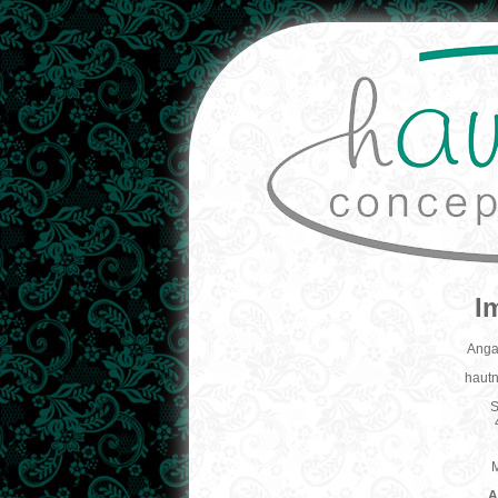
I
Anga
hautn
S
M
A